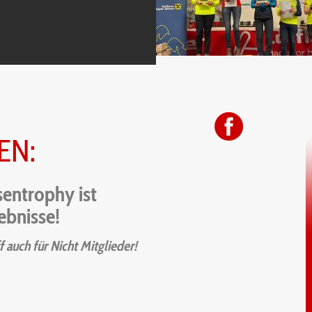
08.02.2026
Kinderfasching
Zurück
Vorwärts
EN:
1
2
3
4
5
6
entrophy ist
gebnisse!
auch für Nicht Mitglieder!