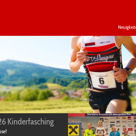
Navigation
überspringen
Neuigkeit
6 Kinderfasching
use!