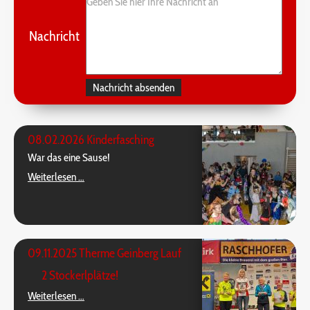
Nachricht
08.02.2026 Kinderfasching
War das eine Sause!
08.02.2026
Weiterlesen …
Kinderfasching
09.11.2025 Therme Geinberg Lauf
2 Stockerlplätze!
09.11.2025
Weiterlesen …
Therme